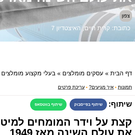
צפון
כתובת:
קרית חיים, האיצטדיון 7​​
דף הבית
»
עסקים מומלצים
»
בעלי מקצוע מומלצים
»
תמונות
•
איך מגיעים?
•
עריכת פרטים
שיתוף:
שיתוף בפייסבוק
שיתוף בווטסאפ
קצת על וידר המומחים למיטות
את עולם השינה מאז 1949