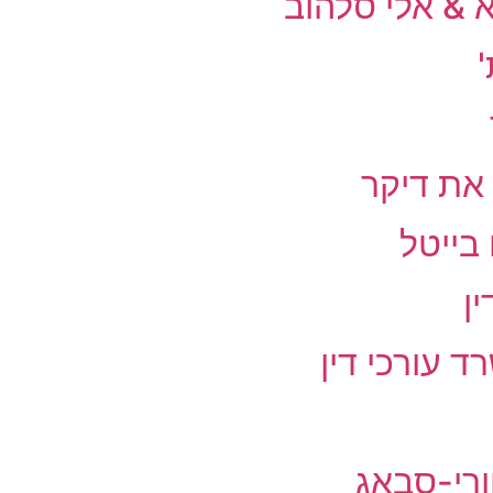
א & אלי סלהוב
'
 את דיקר
 בייטל
ן
ד עורכי דין
ורי-סבאג