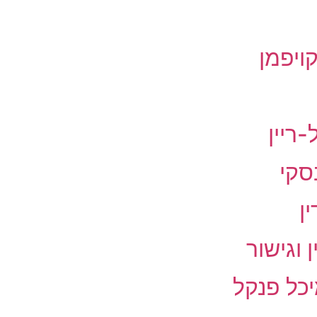
קויפמן
-ריין
סקי
ן
 וגישור
יכל פנקל