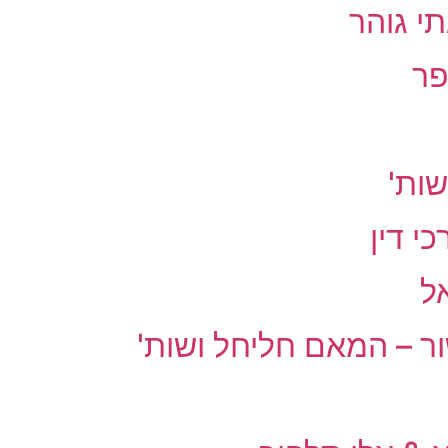
תי גוהר
פר
שות'
י דין
אל
שור – המאם חליחל ושות'