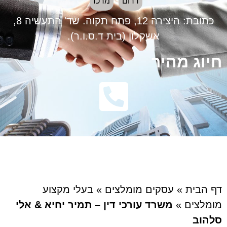
דרום
מרכז
כתובת:
היצירה 12, פתח תקוה. שד' התעשיה 8,
אשקלון (בית ד.ס.ו.ר).
חיוג מהיר
דף הבית
»
עסקים מומלצים
»
בעלי מקצוע
מומלצים
»
משרד עורכי דין – תמיר יחיא & אלי
סלהוב