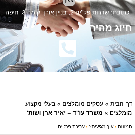
צפון
כתובת:
שדרות פל''ים 2, בניין אורן, קומה 3, חיפה
חיוג מהיר
דף הבית
»
עסקים מומלצים
»
בעלי מקצוע
מומלצים
»
משרד עו"ד – יאיר ארן ושות'
תמונות
•
איך מגיעים?
•
עריכת פרטים