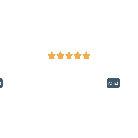
משפוחה - הדרכת
הורים ייעוץ
משפחתי וזוגי





מרכז
מ
סולל הנדסה ובניה
- פתרונות בנייה