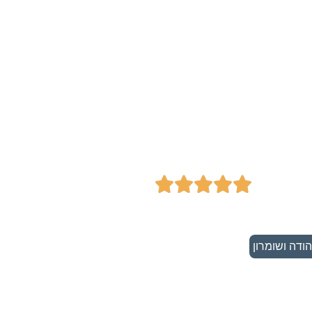
עוז כספות - מגוון
ספות ומוצרי מיגון
נלווים





הודה ושומרון