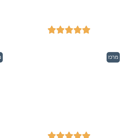
מתקדמים





מרכז
מ
משרד עורכי דין -
מ
אברהם בן דוד




