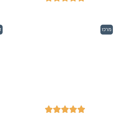
מרכז
ד
EliteMed
Specialists - מרכז
א
רפואי פרטי




