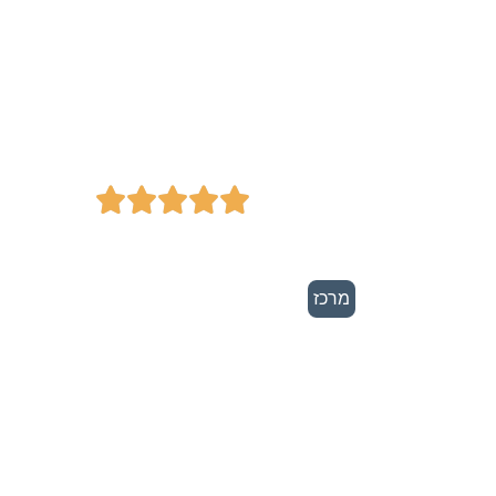
ליאור מוצרי חשמל
- מגוון מוצרי
חשמל איכותיים





מרכז
עץ מן קובלקין -
ביצוע עבודות בטון