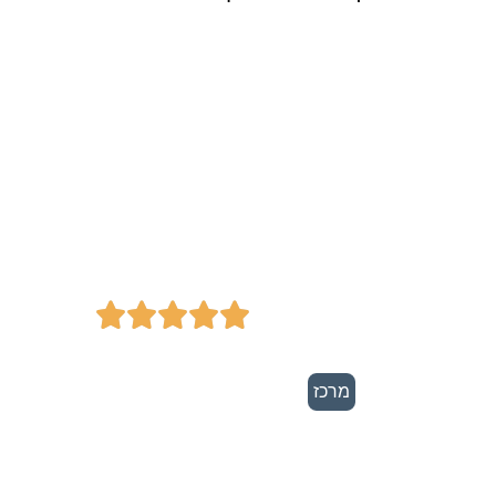
מ.ר איכות ובטיחות
מזון - חברה לייעוץ
בטיחות ואיכות
המזון





מרכז