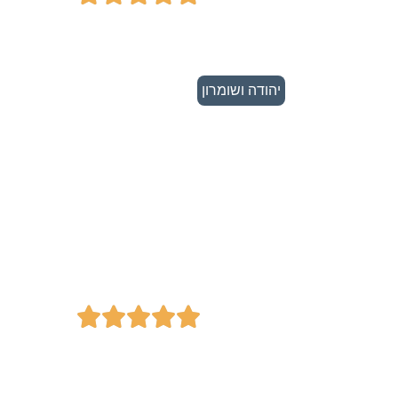
יהודה ושומרון
משרד עו"ד - אסף
שפירא




