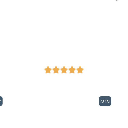
משרד עורכי דין
כ
ונוטריון - אתי גוהר





מרכז
י